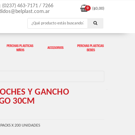
l: (0237) 463-7171 / 7266
0
($
0,00
)
didos@belplast.com.ar
ROCHES Y GANCHO
RGO 30CM
PACKS X 200 UNIDADES