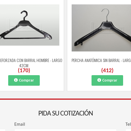
REFORZADA CON BARRAL HOMBRE - LARGO
PERCHA ANATÓMICA SIN BARRAL - LAR
42CM
(
170
)
(
412
)
Comprar
Comprar
PIDA SU COTIZACIÓN
Email
Te