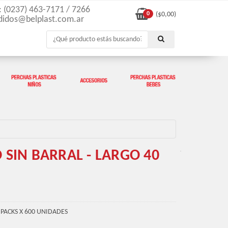
l: (0237) 463-7171 / 7266
0
($
0,00
)
didos@belplast.com.ar
SIN BARRAL - LARGO 40
PACKS X 600 UNIDADES