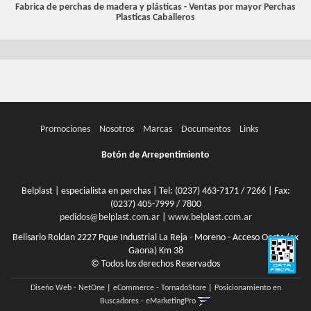
Fabrica de perchas de madera y plásticas - Ventas por mayor
Perchas
Plasticas Caballeros
Promociones
Nosotros
Marcas
Documentos
Links
Botón de Arrepentimiento
Belplast | especialista en perchas | Tel:
(0237) 463-7171 / 7266
| Fax:
(0237) 405-7999 / 7800
pedidos@belplast.com.ar
|
www.belplast.com.ar
Belisario Roldan 2227 Pque Industrial La Reja - Moreno - Acceso Oeste (ex
Gaona) Km 38
© Todos los derechos Reservados
Diseño Web - NetOne
|
eCommerce - TornadoStore
|
Posicionamiento en
Buscadores - eMarketingPro