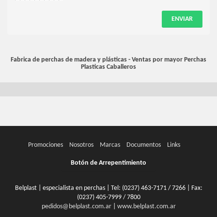
ENVIAR
Fabrica de perchas de madera y plásticas - Ventas por mayor
Perchas
Plasticas Caballeros
Promociones
Nosotros
Marcas
Documentos
Links
Botón de Arrepentimiento
Belplast | especialista en perchas | Tel:
(0237) 463-7171 / 7266
| Fax:
(0237) 405-7999 / 7800
pedidos@belplast.com.ar
|
www.belplast.com.ar